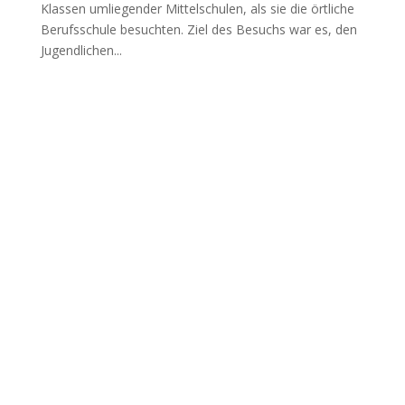
Klas­sen umlie­gen­der Mit­tel­schu­len, als sie die ört­li­che
Berufs­schu­le besuch­ten. Ziel des Besuchs war es, den
Jugend­li­chen...