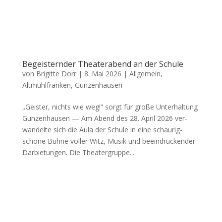
Begeisternder Theaterabend an der Schule
von
Brigitte Dorr
|
8. Mai 2026
|
Allgemein
,
Altmühlfranken
,
Gunzenhausen
„Geis­ter, nichts wie weg!“ sorgt für gro­ße Unter­hal­tung
Gun­zen­hau­sen — Am Abend des 28. April 2026 ver­
wan­del­te sich die Aula der Schu­le in eine schau­rig-
schö­ne Büh­ne vol­ler Witz, Musik und beein­dru­cken­der
Dar­bie­tun­gen. Die Thea­ter­grup­pe...