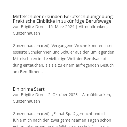
Mittelschüler erkunden Berufsschulumgebung:
Praktische Einblicke in zukünftige Berufswege
von
Brigitte Dorr
|
15. März 2024
|
Altmühlfranken
,
Gunzenhausen
Gun­zen­hau­sen (red). Ver­gan­ge­ne Woche konn­ten inter­
es­sier­te Schü­le­rin­nen und Schü­ler aus den umlie­gen­den
Mit­tel­schu­len in die viel­fäl­ti­ge Welt der Berufs­aus­bil­
dung ein­tau­chen, als sie zu einem auf­re­gen­den Besuch
am Beruf­li­chen...
Ein prima Start
von
Brigitte Dorr
|
2. Oktober 2023
|
Altmühlfranken
,
Gunzenhausen
Gun­zen­hau­sen (red). „Es hat Spaß gemacht und ich
füh­le mich nach den zwei gemein­sa­men Tagen schon
gut ange­kom­men an der Wirt­schafts­schu­le“ – so das