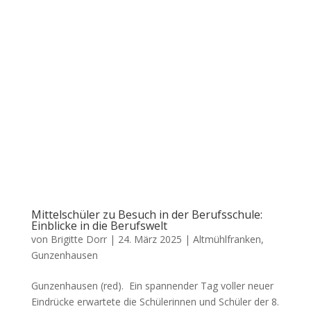
Mittelschüler zu Besuch in der Berufsschule:
Einblicke in die Berufswelt
von
Brigitte Dorr
|
24. März 2025
|
Altmühlfranken
,
Gunzenhausen
Gun­zen­hau­sen (red). Ein span­nen­der Tag vol­ler neu­er
Ein­drü­cke erwar­te­te die Schü­le­rin­nen und Schü­ler der 8.