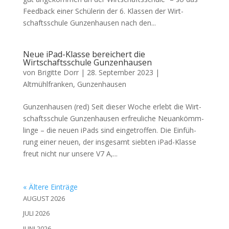
Feed­back einer Schü­le­rin der 6. Klas­sen der Wirt­
schafts­schu­le Gun­zen­hau­sen nach den...
Neue iPad-Klasse bereichert die
Wirtschaftsschule Gunzenhausen
von
Brigitte Dorr
|
28. September 2023
|
Altmühlfranken
,
Gunzenhausen
Gun­zen­hau­sen (red) Seit die­ser Woche erlebt die Wirt­
schafts­schu­le Gun­zen­hau­sen erfreu­li­che Neu­an­kömm­
lin­ge – die neu­en iPads sind ein­ge­trof­fen. Die Ein­füh­
rung einer neu­en, der ins­ge­samt sieb­ten iPad-Klas­se
freut nicht nur unse­re V7 A,...
« Ältere Einträge
AUGUST 2026
JULI 2026
JUNI 2026