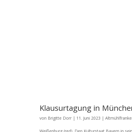
Klausurtagung in München
von
Brigitte Dorr
|
11. Juni 2023
|
Altmühlfrank
Wei­ßen­burg (red). Den Kul­tur­staat Bay­ern in sei­n