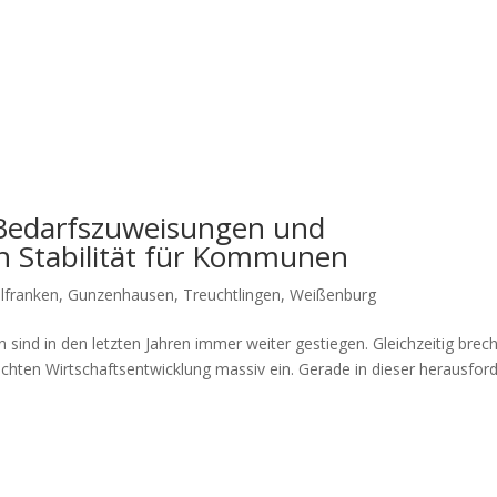
Bedarfszuweisungen und
ten Stabilität für Kommunen
lfranken
,
Gunzenhausen
,
Treuchtlingen
,
Weißenburg
sind in den letz­ten Jah­ren immer wei­ter gestie­gen. Gleich­zei­tig bre­c
ten Wirt­schafts­ent­wick­lung mas­siv ein. Gera­de in die­ser her­aus­for­