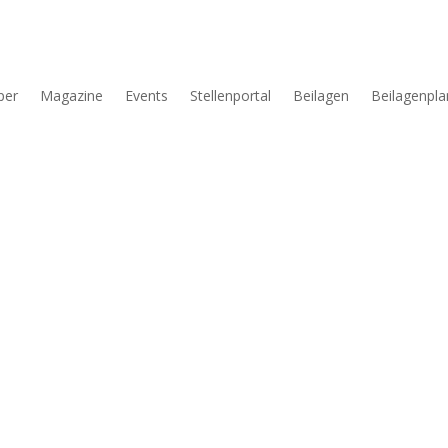
per
Magazine
Events
Stellenportal
Beilagen
Beilagenpla