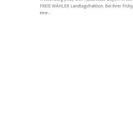
FREIE WÄHLER Land­tags­frak­ti­on. Bei ihrer Früh­j
eine...