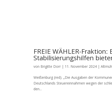
FREIE WÄHLER-Fraktion: 
Stabilisierungshilfen bie
von
Brigitte Dorr
|
11. November 2024
|
Altmüh
Wei­ßen­burg (red). „Die Aus­ga­ben der Kom­mu­nen 
Deutsch­lands Steu­er­ein­nah­men wegen der schlech­
den...