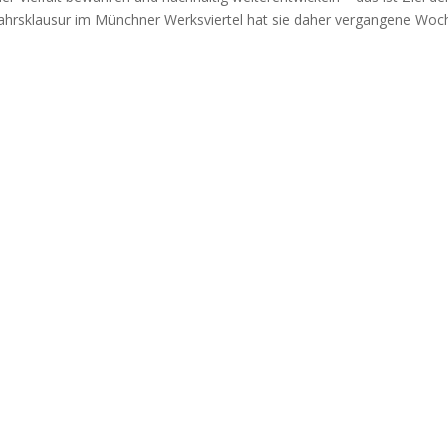
ahrs­klau­sur im Münch­ner Werks­vier­tel hat sie daher ver­gan­ge­ne Wo