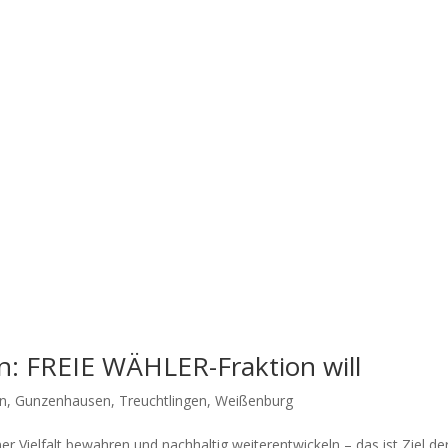
: FREIE WÄHLER-Fraktion will
en
,
Gunzenhausen
,
Treuchtlingen
,
Weißenburg
er Viel­falt bewah­ren und nach­hal­tig wei­ter­ent­wi­ckeln – das ist Ziel de