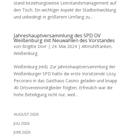
stand bezie­hungs­wei­se Leer­stands­ma­nage­ment auf
den Tisch. Ein wich­ti­ger Aspekt der Stadt­ent­wick­lung
und unbe­dingt in grö­ße­rem Umfang zu...
Jahreshauptversammlung des SPD OV
Weißenburg mit Neuwahlen des Vorstandes
von
Brigitte Dorr
|
24. Mai 2024
|
Altmühlfranken
,
Weißenburg
Wei­ßen­burg (red). Zur Jah­res­haupt­ver­samm­lung der
Wei­ßen­bur­ger SPD hat­te die ers­te Vor­sit­zen­de Lis­sy
Peco­r­a­ro in das Gast­haus Casi­no gela­den und knapp
40 Orts­ver­eins­mit­glie­der folg­ten. Erfreu­lich war die
hohe Betei­li­gung nicht nur, weil...
AUGUST 2026
JULI 2026
JUNI 2026