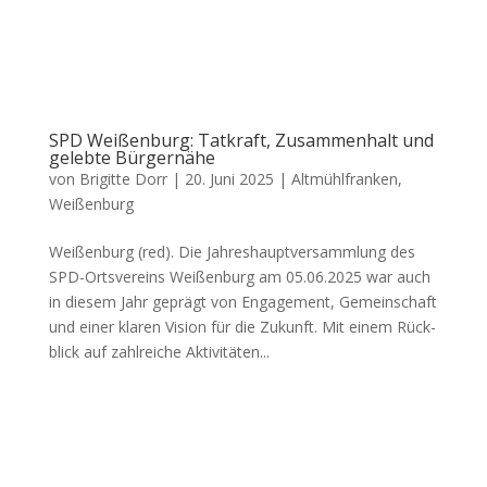
SPD Weißenburg: Tatkraft, Zusammenhalt und
gelebte Bürgernähe
von
Brigitte Dorr
|
20. Juni 2025
|
Altmühlfranken
,
Weißenburg
Wei­ßen­burg (red). Die Jah­res­haupt­ver­samm­lung des
SPD-Orts­ver­eins Wei­ßen­burg am 05.06.2025 war auch
in die­sem Jahr geprägt von Enga­ge­ment, Gemein­schaft
und einer kla­ren Visi­on für die Zukunft. Mit einem Rück­
blick auf zahl­rei­che Akti­vi­tä­ten...