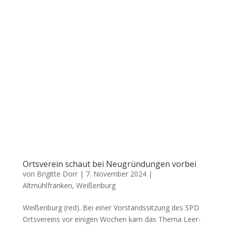
Ortsverein schaut bei Neugründungen vorbei
von
Brigitte Dorr
|
7. November 2024
|
Altmühlfranken
,
Weißenburg
Wei­ßen­burg (red). Bei einer Vor­stands­sit­zung des SPD
Orts­ver­eins vor eini­gen Wochen kam das The­ma Leer­